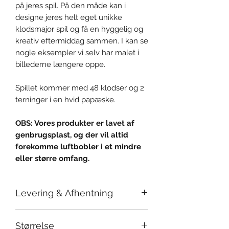
på jeres spil. På den måde kan i
designe jeres helt eget unikke
klodsmajor spil og få en hyggelig og
kreativ eftermiddag sammen. I kan se
nogle eksempler vi selv har malet i
billederne længere oppe.
Spillet kommer med 48 klodser og 2
terninger i en hvid papæske.
OBS: Vores produkter er lavet af
genbrugsplast, og der vil altid
forekomme luftbobler i et mindre
eller større omfang.
Levering & Afhentning
Pris
Størrelse
Fragt koster 49 kroner i hele