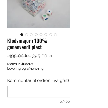
Klodsmajor i 100%
genanvendt plast
Regulær
Salgspris
 495,00 kr. 
395,00 kr.
pris
Moms Inkluderet
|
Levering og afhentning
Kommentar til ordren. (valgfrit)
0/500