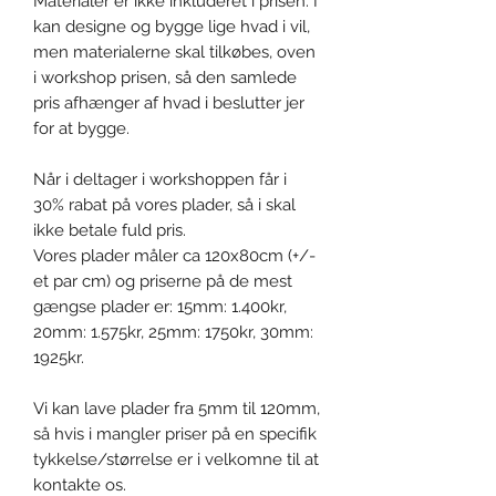
Materialer er ikke inkluderet i prisen. I
kan designe og bygge lige hvad i vil,
men materialerne skal tilkøbes, oven
i workshop prisen, så den samlede
pris afhænger af hvad i beslutter jer
for at bygge.
Når i deltager i workshoppen får i
30% rabat på vores plader, så i skal
ikke betale fuld pris.
Vores plader måler ca 120x80cm (+/-
et par cm) og priserne på de mest
gængse plader er: 15mm: 1.400kr,
20mm: 1.575kr, 25mm: 1750kr, 30mm:
1925kr.
Vi kan lave plader fra 5mm til 120mm,
så hvis i mangler priser på en specifik
tykkelse/størrelse er i velkomne til at
kontakte os.