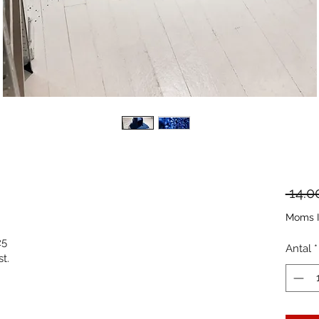
 14.0
Moms I
25
Antal
*
st.