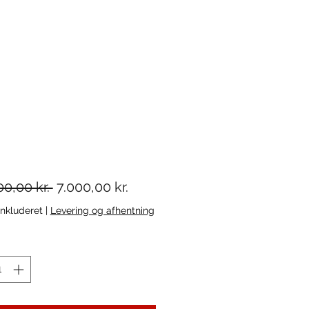
Regulær
Salgspris
00,00 kr. 
7.000,00 kr.
pris
nkluderet
|
Levering og afhentning