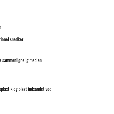
e
tionel snedker.
re
sammenlignelig
med en
plastik og plast indsamlet ved