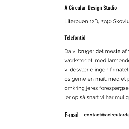
A Circular Design Studio
Literbuen 12B, 2740 Skov
Telefontid
Da vi bruger det meste af 
værkstedet, med larmende
vi desværre ingen firmate
os gerne en mail, med et p
omkring jeres forespørgsel
jer op så snart vi har muli
E-mail
contact@acirculard