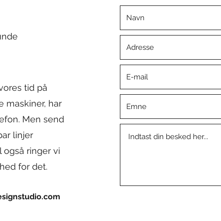
lunde
vores tid på
 maskiner, har
lefon. Men send
ar linjer
 også ringer vi
ghed for det.
esignstudio.com