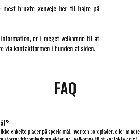
 mest brugte genveje her til højre på
information, er i meget velkomne til at
øre via kontaktformen i bunden af siden.
FAQ
mål?
 ikke enkelte plader på specialmål, hverken bordplader, eller mindre
om større virksomhedsprojekter, er i velkomne til at kontakte os, så