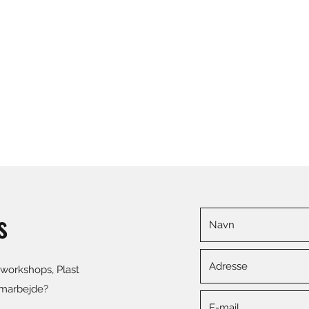
s
 workshops, Plast
amarbejde?