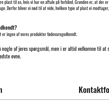
e plast til os, hvis vi har en aftale på forhånd. Grunden er, at der e
uge. Derfor bliver vi nød til at vide, hvilken type af plast vi modtage
odkendt?
 er ingen af
vores produkter fødevaregodkendt.
å nogle af jeres spørgsmål, men i er altid velkomne til at 
bedste evne.
n
Kontaktf