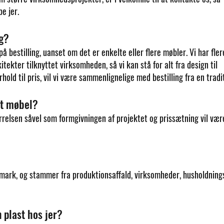
e jer.
ng?
å bestilling, uanset om det er enkelte eller flere møbler. Vi har fler
ekter tilknyttet virksomheden, så vi kan stå for alt fra design til
rhold til pris, vil vi være sammenlignelige med bestilling fra en tradi
et møbel?
relsen såvel som formgivningen af projektet
og prissætning vil væ
mark, og stammer fra produktionsaffald, virksomheder, husholdnings
 plast hos jer?